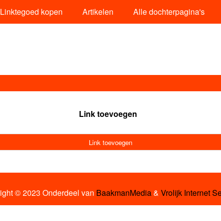
Linktegoed kopen
Artikelen
Alle dochterpagina's
Link toevoegen
Link toevoegen
ight © 2023 Onderdeel van
BaakmanMedia
&
Vrolijk Internet S