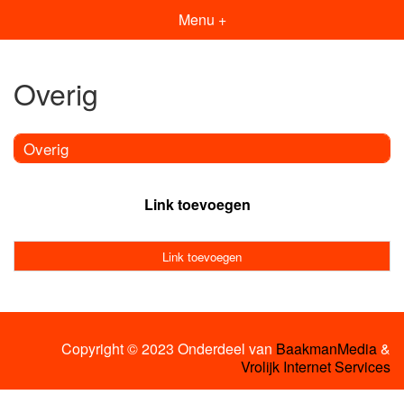
Menu +
Overig
Overig
Link toevoegen
Link toevoegen
Copyright © 2023 Onderdeel van
BaakmanMedia
&
Vrolijk Internet Services